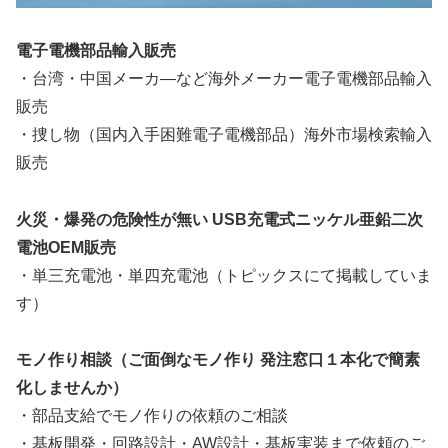
電子電機部品輸入販売
・台湾・中国メーカ―など海外メーカー電子電機部品輸入
販売
・捜し物（国内入手困難電子電機部品）海外市場検索輸入
販売
火災・爆発の危険性が無い USB充電式ニッケル亜鉛二次
電池OEM販売
・単三充電池・単四充電池（トピックスにて掲載していま
す）
モノ作り相談（ご面倒なモノ作り 発注窓口１本化で簡素
化しませんか）
・部品支給でモノ作りの依頼のご相談
・基板開発・回路設計・AW設計・基板実装まで依頼のご