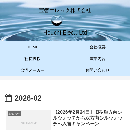
宝智エレック株式会社
Houchi Elec., Ltd
HOME
会社概要
社長挨拶
事業内容
台湾メーカー
お問い合わせ
2026-02
【2026年2月24日】旧型単方向シ
お知らせ
ルウォッチから双方向シルウォッ
チへ入替キャンペーン