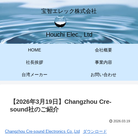
宝智エレック株式会社
Houchi Elec., Ltd
HOME
会社概要
社長挨拶
事業内容
台湾メーカー
お問い合わせ
【2026年3月19日】Changzhou Cre-
sound社のご紹介
2026.03.19
Changzhou Cre-sound Electronics Co.,Ltd
ダウンロード